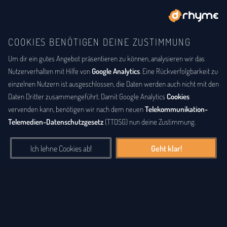
COOKIES BENÖTIGEN DEINE ZUSTIMMUNG
Um dir ein gutes Angebot präsentieren zu können, analysieren wir das
DU BIST
DER LYRIKER
Gesammelte Lyrik
Nutzerverhalten mit Hilfe von
Google Analytics
. Eine Rückverfolgbarkeit zu
einzelnen Nutzern ist ausgeschlossen, die Daten werden auch nicht mit den
Eine große Sammlung an Gedichten, Lyriken, Songtexten, Raps
Daten Dritter zusammengeführt. Damit Google Analytics
Cookies
und anderen Werken. Die gesammelte
Lyrik
der letzten Jahre,
vervenden kann, benötigen wir nach dem neuen
Telekommunikation-
alphabetisch nach Nutzernamen sortiert, findest du hier. Sei auch
Telemedien-Datenschutzgesetz
(TTDSG) nun deine Zustimmung.
du ein Lyriker und schenke anderen Besuchern deine Verse,
Songtexte und Poesie.
Ich lehne Cookies ab!
Geht klar!