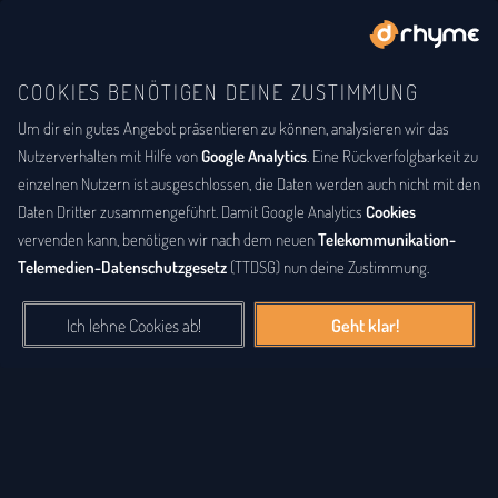
COOKIES BENÖTIGEN DEINE ZUSTIMMUNG
Um dir ein gutes Angebot präsentieren zu können, analysieren wir das
DU BIST
DER LYRIKER
Gesammelte Lyrik
Nutzerverhalten mit Hilfe von
Google Analytics
. Eine Rückverfolgbarkeit zu
einzelnen Nutzern ist ausgeschlossen, die Daten werden auch nicht mit den
Eine große Sammlung an Gedichten, Lyriken, Songtexten, Raps
Daten Dritter zusammengeführt. Damit Google Analytics
Cookies
und anderen Werken. Die gesammelte
Lyrik
der letzten Jahre,
vervenden kann, benötigen wir nach dem neuen
Telekommunikation-
alphabetisch nach Nutzernamen sortiert, findest du hier. Sei auch
Telemedien-Datenschutzgesetz
(TTDSG) nun deine Zustimmung.
du ein Lyriker und schenke anderen Besuchern deine Verse,
Songtexte und Poesie.
Ich lehne Cookies ab!
Geht klar!