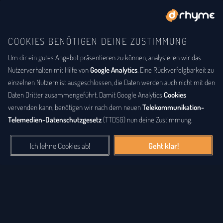
COOKIES BENÖTIGEN DEINE ZUSTIMMUNG
Um dir ein gutes Angebot präsentieren zu können, analysieren wir das
DU BIST
DER LYRIKER
Gesammelte Lyrik
Nutzerverhalten mit Hilfe von
Google Analytics
. Eine Rückverfolgbarkeit zu
einzelnen Nutzern ist ausgeschlossen, die Daten werden auch nicht mit den
Eine große Sammlung an Gedichten, Lyriken, Songtexten, Raps
Daten Dritter zusammengeführt. Damit Google Analytics
Cookies
und anderen Werken. Die gesammelte
Lyrik
der letzten Jahre,
vervenden kann, benötigen wir nach dem neuen
Telekommunikation-
alphabetisch nach Nutzernamen sortiert, findest du hier. Sei auch
Telemedien-Datenschutzgesetz
(TTDSG) nun deine Zustimmung.
du ein Lyriker und schenke anderen Besuchern deine Verse,
Songtexte und Poesie.
Ich lehne Cookies ab!
Geht klar!