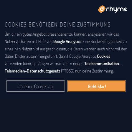
COOKIES BENÖTIGEN DEINE ZUSTIMMUNG
Um dir ein gutes Angebot präsentieren zu können, analysieren wir das
DU BIST
DER LYRIKER
Gesammelte Lyrik
Nutzerverhalten mit Hilfe von
Google Analytics
. Eine Rückverfolgbarkeit zu
einzelnen Nutzern ist ausgeschlossen, die Daten werden auch nicht mit den
Eine große Sammlung an Gedichten, Lyriken, Songtexten, Raps
Daten Dritter zusammengeführt. Damit Google Analytics
Cookies
und anderen Werken. Die gesammelte
Lyrik
der letzten Jahre,
vervenden kann, benötigen wir nach dem neuen
Telekommunikation-
alphabetisch nach Nutzernamen sortiert, findest du hier. Sei auch
Telemedien-Datenschutzgesetz
(TTDSG) nun deine Zustimmung.
du ein Lyriker und schenke anderen Besuchern deine Verse,
Songtexte und Poesie.
Ich lehne Cookies ab!
Geht klar!