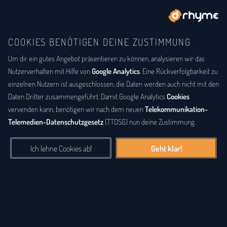
COOKIES BENÖTIGEN DEINE ZUSTIMMUNG
Um dir ein gutes Angebot präsentieren zu können, analysieren wir das
BUCHSTABENTAUSCH
ANAGRAMM
Anagramm-Lexikon
Nutzerverhalten mit Hilfe von
Google Analytics
. Eine Rückverfolgbarkeit zu
einzelnen Nutzern ist ausgeschlossen, die Daten werden auch nicht mit den
Das
Anagrammlexikon
bietet eine alphabetische Auflistung aller
Daten Dritter zusammengeführt. Damit Google Analytics
Cookies
Wörter, zu denen Anagramme existieren. Ein
Anagramm
ist eine
vervenden kann, benötigen wir nach dem neuen
Telekommunikation-
Buchstabenfolge, die durch Vertauschung der Buchstaben einer
Telemedien-Datenschutzgesetz
(TTDSG) nun deine Zustimmung.
anderen Buchstabenfolge entstanden ist. Das können Silben,
Wörter und auch ganze Sätze sein. Bei diesem Lexikon hingegen
Ich lehne Cookies ab!
Geht klar!
geht es einzig um real existierende, einzelne Wörter, die durch
Vertauschung der Buchstaben eines anderen Wortes entstanden
sind.