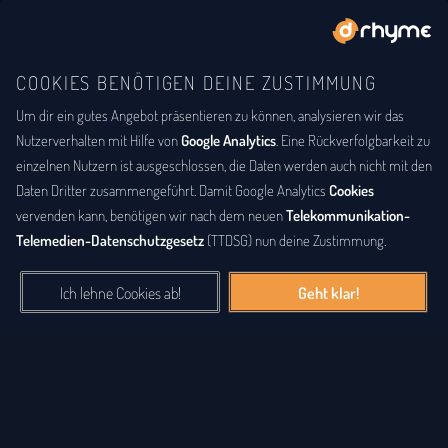
COOKIES BENÖTIGEN DEINE ZUSTIMMUNG
Um dir ein gutes Angebot präsentieren zu können, analysieren wir das
BUCHSTABENTAUSCH
ANAGRAMM
Anagramm-Lexikon
Nutzerverhalten mit Hilfe von
Google Analytics
. Eine Rückverfolgbarkeit zu
einzelnen Nutzern ist ausgeschlossen, die Daten werden auch nicht mit den
Das
Anagrammlexikon
bietet eine alphabetische Auflistung aller
Daten Dritter zusammengeführt. Damit Google Analytics
Cookies
Wörter, zu denen Anagramme existieren. Ein
Anagramm
ist eine
vervenden kann, benötigen wir nach dem neuen
Telekommunikation-
Buchstabenfolge, die durch Vertauschung der Buchstaben einer
Telemedien-Datenschutzgesetz
(TTDSG) nun deine Zustimmung.
anderen Buchstabenfolge entstanden ist. Das können Silben,
Wörter und auch ganze Sätze sein. Bei diesem Lexikon hingegen
Ich lehne Cookies ab!
Geht klar!
geht es einzig um real existierende, einzelne Wörter, die durch
Vertauschung der Buchstaben eines anderen Wortes entstanden
sind.