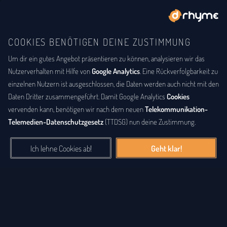
COOKIES BENÖTIGEN DEINE ZUSTIMMUNG
Um dir ein gutes Angebot präsentieren zu können, analysieren wir das
BUCHSTABENTAUSCH
ANAGRAMM
Anagramm-Lexikon
Nutzerverhalten mit Hilfe von
Google Analytics
. Eine Rückverfolgbarkeit zu
einzelnen Nutzern ist ausgeschlossen, die Daten werden auch nicht mit den
Das
Anagrammlexikon
bietet eine alphabetische Auflistung aller
Daten Dritter zusammengeführt. Damit Google Analytics
Cookies
Wörter, zu denen Anagramme existieren. Ein
Anagramm
ist eine
vervenden kann, benötigen wir nach dem neuen
Telekommunikation-
Buchstabenfolge, die durch Vertauschung der Buchstaben einer
Telemedien-Datenschutzgesetz
(TTDSG) nun deine Zustimmung.
anderen Buchstabenfolge entstanden ist. Das können Silben,
Wörter und auch ganze Sätze sein. Bei diesem Lexikon hingegen
Ich lehne Cookies ab!
Geht klar!
geht es einzig um real existierende, einzelne Wörter, die durch
Vertauschung der Buchstaben eines anderen Wortes entstanden
sind.