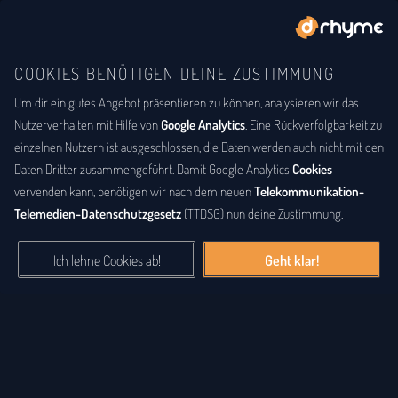
COOKIES BENÖTIGEN DEINE ZUSTIMMUNG
Um dir ein gutes Angebot präsentieren zu können, analysieren wir das
BUCHSTABENTAUSCH
ANAGRAMM
Anagramm-Lexikon
Nutzerverhalten mit Hilfe von
Google Analytics
. Eine Rückverfolgbarkeit zu
einzelnen Nutzern ist ausgeschlossen, die Daten werden auch nicht mit den
Das
Anagrammlexikon
bietet eine alphabetische Auflistung aller
Daten Dritter zusammengeführt. Damit Google Analytics
Cookies
Wörter, zu denen Anagramme existieren. Ein
Anagramm
ist eine
vervenden kann, benötigen wir nach dem neuen
Telekommunikation-
Buchstabenfolge, die durch Vertauschung der Buchstaben einer
Telemedien-Datenschutzgesetz
(TTDSG) nun deine Zustimmung.
anderen Buchstabenfolge entstanden ist. Das können Silben,
Wörter und auch ganze Sätze sein. Bei diesem Lexikon hingegen
Ich lehne Cookies ab!
Geht klar!
geht es einzig um real existierende, einzelne Wörter, die durch
Vertauschung der Buchstaben eines anderen Wortes entstanden
sind.