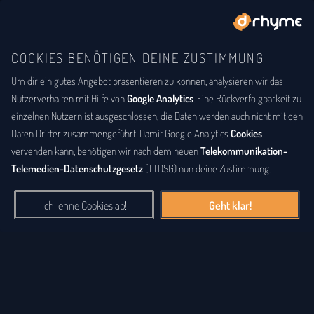
COOKIES BENÖTIGEN DEINE ZUSTIMMUNG
Um dir ein gutes Angebot präsentieren zu können, analysieren wir das
BUCHSTABENTAUSCH
ANAGRAMM
Anagramm-Lexikon
Nutzerverhalten mit Hilfe von
Google Analytics
. Eine Rückverfolgbarkeit zu
einzelnen Nutzern ist ausgeschlossen, die Daten werden auch nicht mit den
Das
Anagrammlexikon
bietet eine alphabetische Auflistung aller
Daten Dritter zusammengeführt. Damit Google Analytics
Cookies
Wörter, zu denen Anagramme existieren. Ein
Anagramm
ist eine
vervenden kann, benötigen wir nach dem neuen
Telekommunikation-
Buchstabenfolge, die durch Vertauschung der Buchstaben einer
Telemedien-Datenschutzgesetz
(TTDSG) nun deine Zustimmung.
anderen Buchstabenfolge entstanden ist. Das können Silben,
Wörter und auch ganze Sätze sein. Bei diesem Lexikon hingegen
Ich lehne Cookies ab!
Geht klar!
geht es einzig um real existierende, einzelne Wörter, die durch
Vertauschung der Buchstaben eines anderen Wortes entstanden
sind.