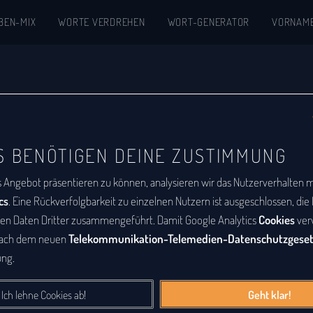
BEN-MIX
WORTE VERDREHEN
WORT-GENERATOR
VORNAM
kon
S BENÖTIGEN DEINE ZUSTIMMUNG
abetische Auflistung aller Wörter, zu denen
s Angebot präsentieren zu können, analysieren wir das Nutzerverhalten mi
m
ist eine Buchstabenfolge, die durch
cs
. Eine Rückverfolgbarkeit zu einzelnen Nutzern ist ausgeschlossen, di
deren Buchstabenfolge entstanden ist. Das
den Daten Dritter zusammengeführt. Damit Google Analytics
Cookies
ver
nach dem neuen
Telekommunikation-Telemedien-Datenschutzgese
Sätze sein. Bei diesem Lexikon hingegen geht
ng.
e Wörter, die durch Vertauschung der
tanden sind.
Ich lehne Cookies ab!
Geht klar!