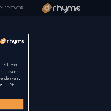
EN-GENERATOR
t Hilfe von
e Daten werden
venden kann,
tz
(TTDSG) nun