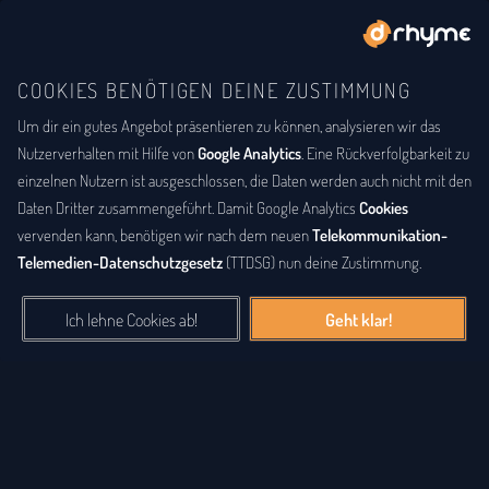
COOKIES BENÖTIGEN DEINE ZUSTIMMUNG
Um dir ein gutes Angebot präsentieren zu können, analysieren wir das
BUCHSTABENTAUSCH
ANAGRAMM
Anagramm-Lexikon
Nutzerverhalten mit Hilfe von
Google Analytics
. Eine Rückverfolgbarkeit zu
einzelnen Nutzern ist ausgeschlossen, die Daten werden auch nicht mit den
Das
Anagrammlexikon
bietet eine alphabetische Auflistung aller
Daten Dritter zusammengeführt. Damit Google Analytics
Cookies
Wörter, zu denen Anagramme existieren. Ein
Anagramm
ist eine
vervenden kann, benötigen wir nach dem neuen
Telekommunikation-
Buchstabenfolge, die durch Vertauschung der Buchstaben einer
Telemedien-Datenschutzgesetz
(TTDSG) nun deine Zustimmung.
anderen Buchstabenfolge entstanden ist. Das können Silben,
Wörter und auch ganze Sätze sein. Bei diesem Lexikon hingegen
Ich lehne Cookies ab!
Geht klar!
geht es einzig um real existierende, einzelne Wörter, die durch
Vertauschung der Buchstaben eines anderen Wortes entstanden
sind.