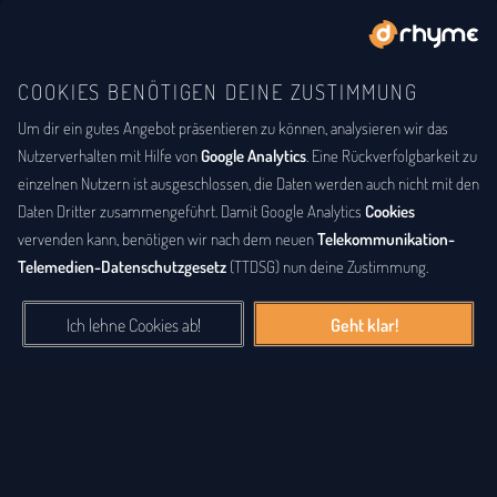
COOKIES BENÖTIGEN DEINE ZUSTIMMUNG
Um dir ein gutes Angebot präsentieren zu können, analysieren wir das
BUCHSTABENTAUSCH
ANAGRAMM
Anagramm-Lexikon
Nutzerverhalten mit Hilfe von
Google Analytics
. Eine Rückverfolgbarkeit zu
einzelnen Nutzern ist ausgeschlossen, die Daten werden auch nicht mit den
Das
Anagrammlexikon
bietet eine alphabetische Auflistung aller
Daten Dritter zusammengeführt. Damit Google Analytics
Cookies
Wörter, zu denen Anagramme existieren. Ein
Anagramm
ist eine
vervenden kann, benötigen wir nach dem neuen
Telekommunikation-
Buchstabenfolge, die durch Vertauschung der Buchstaben einer
Telemedien-Datenschutzgesetz
(TTDSG) nun deine Zustimmung.
anderen Buchstabenfolge entstanden ist. Das können Silben,
Wörter und auch ganze Sätze sein. Bei diesem Lexikon hingegen
Ich lehne Cookies ab!
Geht klar!
geht es einzig um real existierende, einzelne Wörter, die durch
Vertauschung der Buchstaben eines anderen Wortes entstanden
sind.