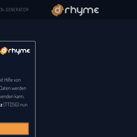
EN-GENERATOR
t Hilfe von
e Daten werden
venden kann,
tz
(TTDSG) nun