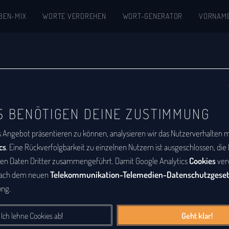
BEN-MIX
WORTE VERDREHEN
WORT-GENERATOR
VORNAM
kon
S BENÖTIGEN DEINE ZUSTIMMUNG
abetische Auflistung aller Wörter, zu denen
s Angebot präsentieren zu können, analysieren wir das Nutzerverhalten mi
m
ist eine Buchstabenfolge, die durch
cs
. Eine Rückverfolgbarkeit zu einzelnen Nutzern ist ausgeschlossen, di
deren Buchstabenfolge entstanden ist. Das
den Daten Dritter zusammengeführt. Damit Google Analytics
Cookies
ver
nach dem neuen
Telekommunikation-Telemedien-Datenschutzgese
Sätze sein. Bei diesem Lexikon hingegen geht
ng.
e Wörter, die durch Vertauschung der
tanden sind.
Ich lehne Cookies ab!
Geht klar!