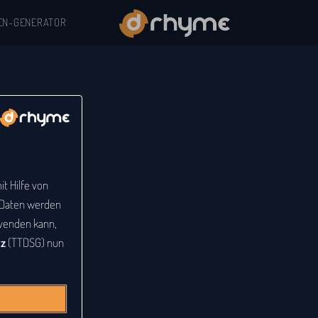
EN-GENERATOR
t Hilfe von
e Daten werden
venden kann,
tz
(TTDSG) nun