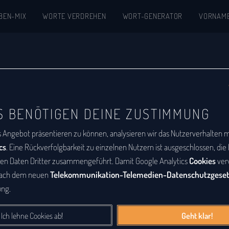
BEN-MIX
WORTE VERDREHEN
WORT-GENERATOR
VORNAM
kon
S BENÖTIGEN DEINE ZUSTIMMUNG
abetische Auflistung aller Wörter, zu denen
s Angebot präsentieren zu können, analysieren wir das Nutzerverhalten mi
m
ist eine Buchstabenfolge, die durch
cs
. Eine Rückverfolgbarkeit zu einzelnen Nutzern ist ausgeschlossen, di
deren Buchstabenfolge entstanden ist. Das
den Daten Dritter zusammengeführt. Damit Google Analytics
Cookies
ver
nach dem neuen
Telekommunikation-Telemedien-Datenschutzgese
Sätze sein. Bei diesem Lexikon hingegen geht
ng.
e Wörter, die durch Vertauschung der
tanden sind.
Ich lehne Cookies ab!
Geht klar!