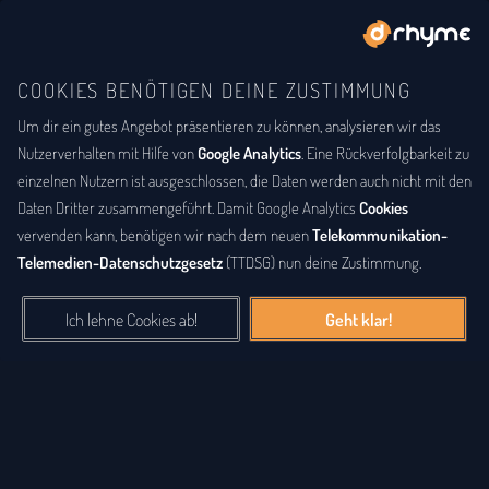
COOKIES BENÖTIGEN DEINE ZUSTIMMUNG
Um dir ein gutes Angebot präsentieren zu können, analysieren wir das
BUCHSTABENTAUSCH
ANAGRAMM
Anagramm-Lexikon
Nutzerverhalten mit Hilfe von
Google Analytics
. Eine Rückverfolgbarkeit zu
einzelnen Nutzern ist ausgeschlossen, die Daten werden auch nicht mit den
Das
Anagrammlexikon
bietet eine alphabetische Auflistung aller
Daten Dritter zusammengeführt. Damit Google Analytics
Cookies
Wörter, zu denen Anagramme existieren. Ein
Anagramm
ist eine
vervenden kann, benötigen wir nach dem neuen
Telekommunikation-
Buchstabenfolge, die durch Vertauschung der Buchstaben einer
Telemedien-Datenschutzgesetz
(TTDSG) nun deine Zustimmung.
anderen Buchstabenfolge entstanden ist. Das können Silben,
Wörter und auch ganze Sätze sein. Bei diesem Lexikon hingegen
Ich lehne Cookies ab!
Geht klar!
geht es einzig um real existierende, einzelne Wörter, die durch
Vertauschung der Buchstaben eines anderen Wortes entstanden
sind.