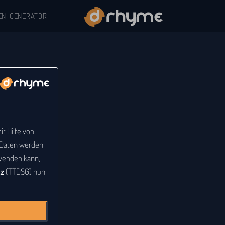
EN-GENERATOR
t Hilfe von
e Daten werden
venden kann,
tz
(TTDSG) nun