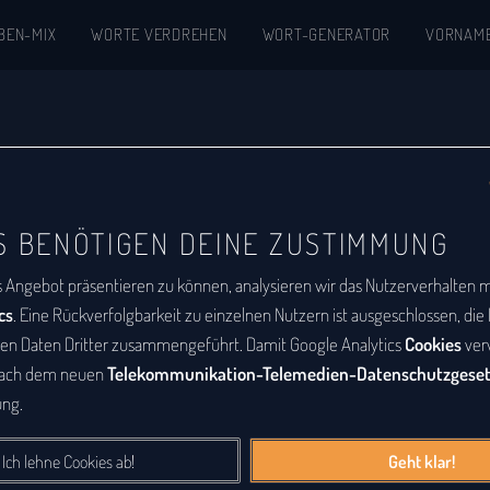
BEN-MIX
WORTE VERDREHEN
WORT-GENERATOR
VORNAM
kon
S BENÖTIGEN DEINE ZUSTIMMUNG
abetische Auflistung aller Wörter, zu denen
s Angebot präsentieren zu können, analysieren wir das Nutzerverhalten mi
m
ist eine Buchstabenfolge, die durch
cs
. Eine Rückverfolgbarkeit zu einzelnen Nutzern ist ausgeschlossen, di
deren Buchstabenfolge entstanden ist. Das
den Daten Dritter zusammengeführt. Damit Google Analytics
Cookies
ver
nach dem neuen
Telekommunikation-Telemedien-Datenschutzgese
Sätze sein. Bei diesem Lexikon hingegen geht
ng.
e Wörter, die durch Vertauschung der
tanden sind.
Ich lehne Cookies ab!
Geht klar!