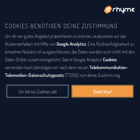
COOKIES BENÖTIGEN DEINE ZUSTIMMUNG
Um dir ein gutes Angebot präsentieren zu können, analysieren wir das
BUCHSTABENTAUSCH
ANAGRAMM
Anagramm-Lexikon
Nutzerverhalten mit Hilfe von
Google Analytics
. Eine Rückverfolgbarkeit zu
einzelnen Nutzern ist ausgeschlossen, die Daten werden auch nicht mit den
Das
Anagrammlexikon
bietet eine alphabetische Auflistung aller
Daten Dritter zusammengeführt. Damit Google Analytics
Cookies
Wörter, zu denen Anagramme existieren. Ein
Anagramm
ist eine
vervenden kann, benötigen wir nach dem neuen
Telekommunikation-
Buchstabenfolge, die durch Vertauschung der Buchstaben einer
Telemedien-Datenschutzgesetz
(TTDSG) nun deine Zustimmung.
anderen Buchstabenfolge entstanden ist. Das können Silben,
Wörter und auch ganze Sätze sein. Bei diesem Lexikon hingegen
Ich lehne Cookies ab!
Geht klar!
geht es einzig um real existierende, einzelne Wörter, die durch
Vertauschung der Buchstaben eines anderen Wortes entstanden
sind.