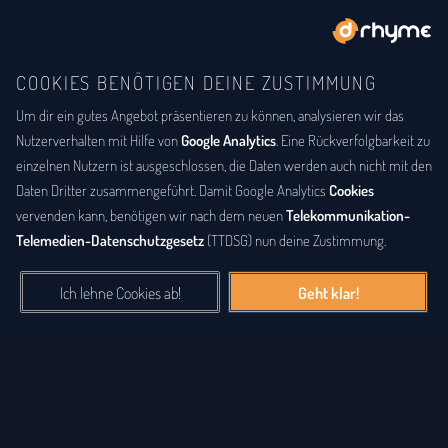
COOKIES BENÖTIGEN DEINE ZUSTIMMUNG
Um dir ein gutes Angebot präsentieren zu können, analysieren wir das
BUCHSTABENTAUSCH
ANAGRAMM
Anagramm-Lexikon
Nutzerverhalten mit Hilfe von
Google Analytics
. Eine Rückverfolgbarkeit zu
einzelnen Nutzern ist ausgeschlossen, die Daten werden auch nicht mit den
Das
Anagrammlexikon
bietet eine alphabetische Auflistung aller
Daten Dritter zusammengeführt. Damit Google Analytics
Cookies
Wörter, zu denen Anagramme existieren. Ein
Anagramm
ist eine
vervenden kann, benötigen wir nach dem neuen
Telekommunikation-
Buchstabenfolge, die durch Vertauschung der Buchstaben einer
Telemedien-Datenschutzgesetz
(TTDSG) nun deine Zustimmung.
anderen Buchstabenfolge entstanden ist. Das können Silben,
Wörter und auch ganze Sätze sein. Bei diesem Lexikon hingegen
Ich lehne Cookies ab!
Geht klar!
geht es einzig um real existierende, einzelne Wörter, die durch
Vertauschung der Buchstaben eines anderen Wortes entstanden
sind.