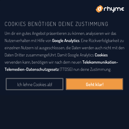
COOKIES BENÖTIGEN DEINE ZUSTIMMUNG
Um dir ein gutes Angebot präsentieren zu können, analysieren wir das
BUCHSTABENTAUSCH
ANAGRAMM
Anagramm-Lexikon
Nutzerverhalten mit Hilfe von
Google Analytics
. Eine Rückverfolgbarkeit zu
einzelnen Nutzern ist ausgeschlossen, die Daten werden auch nicht mit den
Das
Anagrammlexikon
bietet eine alphabetische Auflistung aller
Daten Dritter zusammengeführt. Damit Google Analytics
Cookies
Wörter, zu denen Anagramme existieren. Ein
Anagramm
ist eine
vervenden kann, benötigen wir nach dem neuen
Telekommunikation-
Buchstabenfolge, die durch Vertauschung der Buchstaben einer
Telemedien-Datenschutzgesetz
(TTDSG) nun deine Zustimmung.
anderen Buchstabenfolge entstanden ist. Das können Silben,
Wörter und auch ganze Sätze sein. Bei diesem Lexikon hingegen
Ich lehne Cookies ab!
Geht klar!
geht es einzig um real existierende, einzelne Wörter, die durch
Vertauschung der Buchstaben eines anderen Wortes entstanden
sind.